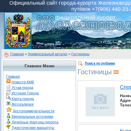
Официальный сайт города-курорта Железноводск
путёвок +7(906) 440-23-
Главная
»
Универсальный каталог
»
Гостиницы
Поиск по рубрике
Главное Меню
Гостиницы
Главная
Новости КМВ
Спо
Устав города
История Города
Назв
Карта города
Адре
Фотогалерея
Теле
Достопримечательности
Минеральные источники
Лечебные факторы курорта
Туристические маршруты