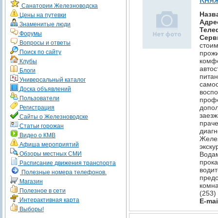
Кня
Санатории Железноводска
Назв
Цены на путевки
Адре
Знаменитые люди
Теле
Форумы
Серв
Вопросы и ответы
стоим
Поиск по сайту
прожи
комфо
Клубы
автос
Блоги
питан
Универсальный каталог
самос
Доска объявлений
воспо
Пользователи
профе
допол
Регистрация
заезж
Сайты о Железноводске
праче
Статьи горожан
диагн
Видео о КМВ
Желез
Афиша мероприятий
экску
Обзоры местных СМИ
Водам
прока
Расписание движения транспорта
водит
Полезные номера телефонов.
предо
Магазин
комна
Полезное в сети
(253)
Интерактивная карта
E-mai
Выборы!