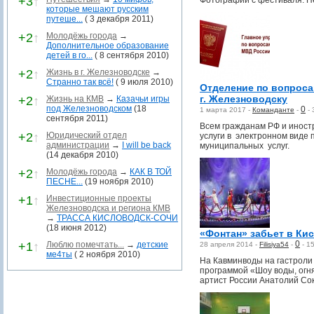
+3
↑
Фотографии с фестиваля. П
которые мешают русским
путеше...
( 3 декабря 2011)
+2
↑
Молодёжь города
→
Дополнительное образование
детей в го...
( 8 сентября 2010)
+2
↑
Жизнь в г. Железноводске
→
Странно так всё!
( 9 июля 2010)
Отделение по вопроса
г. Железноводску
+2
↑
Жизнь на КМВ
→
Казачьи игры
под Железноводском
(18
0
1 марта 2017 -
Команданте
-
-
сентября 2011)
Всем гражданам РФ и инос
+2
↑
Юридический отдел
услуги в электронном виде 
администрации
→
I will be back
муниципальных услуг.
(14 декабря 2010)
+2
↑
Молодёжь города
→
КАК В ТОЙ
ПЕСНЕ...
(19 ноября 2010)
+1
↑
Инвестиционные проекты
Железноводска и региона КМВ
→
ТРАССА КИСЛОВОДСК-СОЧИ
(18 июня 2012)
«Фонтан» забьет в Ки
0
+1
↑
Люблю помечтать...
→
детские
28 апреля 2014 -
Filisiya54
-
-
1
ме4ты
( 2 ноября 2010)
На Кавминводы на гастроли
программой «Шоу воды, огня
артист России Анатолий Со