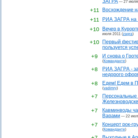
ЗАГРА
—
27 июля
+11
Восхождение н
+11
РИА ЗАГРА на 
+10
Вечер в Курор
июля 2011
(
zagra
)
+10
Первый фестив
пользуется усп
+9
И снова о Грот
(
Команданте
)
+8
РИА ЗАГРА - за
недорого офор
+8
Едем! Едем в П
(
vadimry
)
+7
Персональные 
Железноводск
+7
Кавминводы ча
Варами
—
22 июл
+7
Концерт рок-гр
(
Команданте
)
+7
Выходные в Ар