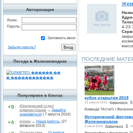
Жем
Авторизация
Назв
Адре
Логин:
Теле
Пароль:
4-23-
Серв
закры
Запомнить меня
косме
масса
Забыли пароль?
ПОСЛЕДНИЕ МАТЕ
Погода в Железноводске
Популярное в блогах
кубок открытия 2019
0
15 апреля 2019 -
Команданте
-
+9
↑
Юридический отдел
Команда "Исток"с г.Железно
администрации
→
Давайте
знакомиться!
( 7 августа 2010)
Исторический фестив
Железноводске
+4
↑
кузнец
→
Наши работы.
(27
февраля 2013)
0
3 июня 2018 -
Команданте
-
-
4
Путешествия
→
10 мифов,