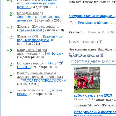
+3
↑
она всё также привлекают
которые мешают русским
путеше...
( 3 декабря 2011)
+2
↑
Молодёжь города
→
обсудить статью на форуме -
Дополнительное образование
детей в го...
( 8 сентября 2010)
Теги:
Емануелевский парк
,
грот
+2
↑
Жизнь в г. Железноводске
→
Странно так всё!
( 9 июля 2010)
Рейтинг:
0
Голосов:
0
2797 
+2
↑
Жизнь на КМВ
→
Казачьи игры
под Железноводском
(18
Комментарии (
0
)
сентября 2011)
Нет комментариев. Ваш будет 
+2
↑
Юридический отдел
администрации
→
I will be back
Добавить комментарий
(14 декабря 2010)
ПОСЛЕДНИЕ МАТЕ
+2
↑
Молодёжь города
→
КАК В ТОЙ
ПЕСНЕ...
(19 ноября 2010)
+1
↑
Инвестиционные проекты
Железноводска и региона КМВ
→
ТРАССА КИСЛОВОДСК-СОЧИ
(18 июня 2012)
+1
↑
Люблю помечтать...
→
детские
ме4ты
( 2 ноября 2010)
кубок открытия 2019
0
15 апреля 2019 -
Команданте
-
Команда "Исток"с г.Железно
Исторический фестив