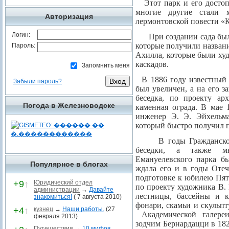
Этот парк и его досто
многие другие стали м
Авторизация
лермонтовской повести «
Логин:
При создании сада бы
которые получили названи
Пароль:
Ахилла, которые были ху
каскадов.
Запомнить меня
В 1886 году известный
Забыли пароль?
был увеличен, а на его 
беседка, по проекту арх
Погода в Железноводске
каменная ограда. В мае 
инженер Э. Э. Эйхельм
который быстро получил 
В годы Гражданско
беседки, а также мн
Емануелевского парка б
Популярное в блогах
ждала его и в годы Отеч
подготовке к юбилею Пят
+9
↑
Юридический отдел
по проекту художника В. 
администрации
→
Давайте
лестницы, бассейны и к
знакомиться!
( 7 августа 2010)
фонари, скамьи и скульп
+4
↑
кузнец
→
Наши работы.
(27
Академической галере
февраля 2013)
зодчим Бернардацци в 182
Путешествия
→
10 мифов,