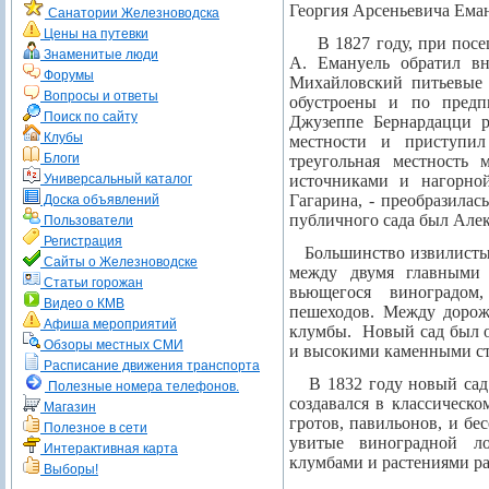
Георгия Арсеньевича Еману
Санатории Железноводска
Цены на путевки
В 1827 году, при пос
Знаменитые люди
А. Емануель обратил вн
Форумы
Михайловский питьевые 
Вопросы и ответы
обустроены и по предп
Поиск по сайту
Джузеппе Бернардацци р
Клубы
местности и приступи
Блоги
треугольная местность 
Универсальный каталог
источниками и нагорной
Гагарина, - преобразилас
Доска объявлений
публичного сада был Але
Пользователи
Регистрация
Большинство извилисты
Сайты о Железноводске
между двумя главными
Статьи горожан
вьющегося виноградом
Видео о КМВ
пешеходов. Между дорож
Афиша мероприятий
клумбы.
Новый сад был 
Обзоры местных СМИ
и высокими каменными с
Расписание движения транспорта
В 1832 году новый сад
Полезные номера телефонов.
создавался в классическо
Магазин
гротов, павильонов, и бе
Полезное в сети
увитые виноградной л
Интерактивная карта
клумбами и растениями р
Выборы!