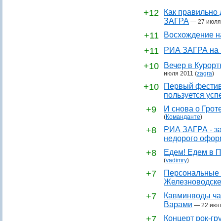
+12
Как правильно 
ЗАГРА
—
27 июля
+11
Восхождение н
+11
РИА ЗАГРА на 
+10
Вечер в Курор
июля 2011
(
zagra
)
+10
Первый фестив
пользуется усп
+9
И снова о Грот
(
Команданте
)
+8
РИА ЗАГРА - за
недорого офор
+8
Едем! Едем в П
(
vadimry
)
+7
Персональные 
Железноводск
+7
Кавминводы ча
Варами
—
22 июл
+7
Концерт рок-гр