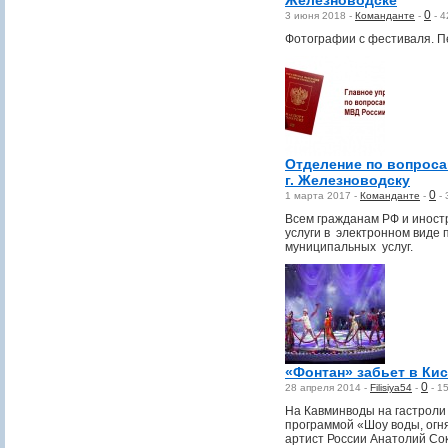
Железноводске
0
3 июня 2018 -
Команданте
-
-
4
Фотографии с фестиваля. П
Отделение по вопроса
г. Железноводску
0
1 марта 2017 -
Команданте
-
-
Всем гражданам РФ и инос
услуги в электронном виде 
муниципальных услуг.
«Фонтан» забьет в Ки
0
28 апреля 2014 -
Filisiya54
-
-
1
На Кавминводы на гастроли
программой «Шоу воды, огня
артист России Анатолий Со