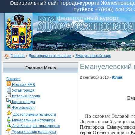
Официальный сайт города-курорта Железноводск
путёвок +7(906) 440-23-
Главная
»
Достопримечательности
»
Емануелевский парк
Емануелевский 
Главное Меню
2 сентября 2010 -
Юлия
Главная
Новости КМВ
Устав города
История Города
Ема
Карта города
Фотогалерея
Достопримечательности
По склонам Эоловой г
Минеральные источники
Лермонтовской улицы нах
Лечебные факторы курорта
Пятигорска Емануелевск
Туристические маршруты
героя Отечественной и Ка