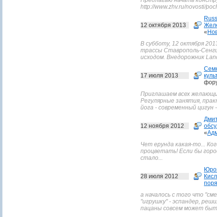
Предлагаю начать констр
http://www.zhv.ru/novosti/p
Russ
12 октября 2013
Желе
«
Нов
В субботу, 12 октября 2013
трассы Ставрополь-Сенги
исходом. Внедорожник Land
Сем
17 июля 2013
куль
фор
Приглашаем всех желающих
Регулярные занятия, прак
йога - современный цигун -
Дмит
12 ноября 2012
обсу
«
Адм
Чет ерунда какая-то... Ко
процветать! Если бы горо
стало...
Юро
28 июля 2012
Кисл
поря
а началось с того что "см
"игрушку" - эспандер, реш
пацаны совсем может быть