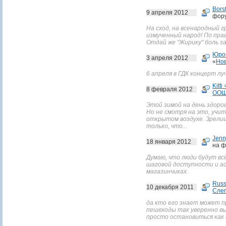
Bors
9 апреля 2012
фор
На сход, на всенародный г
измученный народ! По пра
Отдай же "Жирику" боль за
Юро
3 апреля 2012
«
Нов
6 апреля в ГДК концерт лу
Kitti 
8 февраля 2012
ООШ
Этой зимой на день здоро
Но не смотря на это, учи
открытом воздухе. Зрелищ
только, что...
Jenn
18 января 2012
на ф
Думаю, что люди будут вс
шаговой доступности и а
магазинчиках.
Russ
10 декабря 2011
Сле
да кто его знает может пр
пешеходы так уверенно в
просто остановиться как 