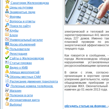
Санатории Железноводска
Цены на путевки
Знаменитые люди
Форумы
Вопросы и ответы
Поиск по сайту
Клубы
электрической и тепловой эн
зарегистрированных 441 много
Блоги
лишь 227 домов. Именно так
Универсальный каталог
плановой проверки по реа
Доска объявлений
энергетической эффективности
текущего года.
Пользователи
Регистрация
Как говорится в сообщении, 
Сайты о Железноводске
города Железноводска оборуд
нарушениями установленны
Статьи горожан
ресурсоснабжающими организа
Видео о КМВ
Афиша мероприятий
В связи с этим, согласно
организации в короткие сро
Обзоры местных СМИ
ускорению деятельности, нап
Расписание движения транспорта
общедомовыми приборами уч
Полезные номера телефонов.
услугами ЖКХ. Окончательный 
намечен до 01 июля 2013 года.
Магазин
Полезное в сети
Интерактивная карта
Выборы!
обсудить статью на форуме -