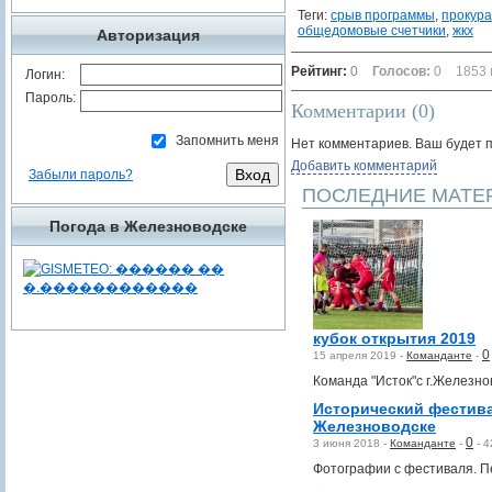
Теги:
срыв программы
,
прокура
общедомовые счетчики
,
жкх
Авторизация
Рейтинг:
0
Голосов:
0
1853
Логин:
Пароль:
Комментарии (
0
)
Запомнить меня
Нет комментариев. Ваш будет 
Добавить комментарий
Забыли пароль?
ПОСЛЕДНИЕ МАТЕ
Погода в Железноводске
кубок открытия 2019
0
15 апреля 2019 -
Команданте
-
Команда "Исток"с г.Железно
Исторический фестив
Железноводске
0
3 июня 2018 -
Команданте
-
-
4
Фотографии с фестиваля. П