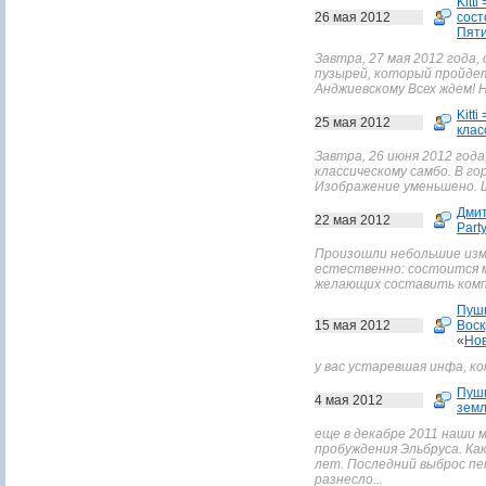
Kitti 
26 мая 2012
сост
Пяти
Завтра, 27 мая 2012 года
пузырей, который пройдет 
Анджиевскому Всех ждем! 
Kitti 
25 мая 2012
клас
Завтра, 26 июня 2012 год
классическому самбо. В го
Изображение уменьшено. 
Дмит
22 мая 2012
Part
Произошли небольшие изм
естественно: состоится м
желающих составить комп
Пуш
15 мая 2012
Воск
«
Нов
у вас устаревшая инфа, ко
Пуш
4 мая 2012
зем
еще в декабре 2011 наши 
пробуждения Эльбруса. Ка
лет. Последний выброс пе
разнесло...