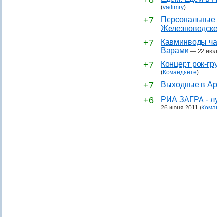
+8
(
vadimry
)
+7
Персональные 
Железноводск
+7
Кавминводы ча
Варами
—
22 июл
+7
Концерт рок-гр
(
Команданте
)
+7
Выходные в Ар
+6
РИА ЗАГРА - лу
26 июня 2011
(
Кома