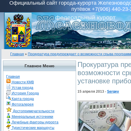
Официальный сайт города-курорта Железноводск
путёвок +7(906) 440-23-
Главная
»
Прокуратура предупреждает о возможности срыва программы
Прокуратура пр
Главное Меню
возможности ср
Главная
установке приб
Новости КМВ
Устав города
15 апреля 2013 -
Sergey
История Города
Карта города
Фотогалерея
Достопримечательности
Минеральные источники
Лечебные факторы курорта
Туристические маршруты