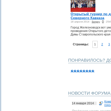
Открытый турнир по 
Северного Кавказа
0
18 апреля 2014 -
Sergey
-
-
254
Город Железноводск вот уж
проведения Открытого детск
Думы Ставропольского края
Страницы:
1
2
3
ПОНРАВИЛОСЬ? ДО
��������
НОВОСТИ ФОРУМА
Ком
14 января 2014
горо