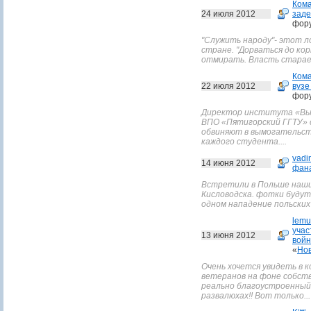
Ком
24 июля 2012
заде
фор
"Служить народу"- этот л
стране. "Дорваться до ко
отмирать. Власть старает
Ком
22 июля 2012
вузе
фор
Директор института «Вы
ВПО «Пятигорский ГГТУ» 
обвиняют в вымогательстве
каждого студента....
vadi
14 июня 2012
фана
Встретили в Польше наших
Кисловодска. фотки будут
одном нападение польских 
lemu
учас
13 июня 2012
войн
«
Нов
Очень хочется увидеть в 
ветеранов на фоне собст
реально благоустроенный 
развалюхах!! Вот только...