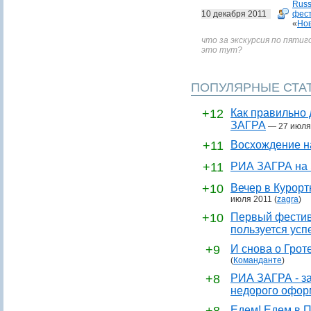
Russ
10 декабря 2011
фест
«
Нов
что за экскурсия по пятиго
это тут?
ПОПУЛЯРНЫЕ СТА
+12
Как правильно 
ЗАГРА
—
27 июля
+11
Восхождение н
+11
РИА ЗАГРА на 
+10
Вечер в Курор
июля 2011
(
zagra
)
+10
Первый фестив
пользуется усп
+9
И снова о Грот
(
Команданте
)
+8
РИА ЗАГРА - за
недорого офор
Едем! Едем в П