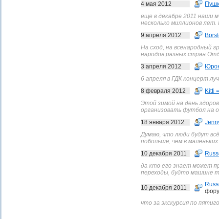
4 мая 2012
Пушк
еще в декабре 2011 наши м
несколько миллионов лет. 
9 апреля 2012
Borst
На сход, на всенародный г
народов разных стран Отда
3 апреля 2012
Юро
6 апреля в ГДК концерт лу
8 февраля 2012
Kitti 
Этой зимой на день здоров
организовать футбол на от
18 января 2012
Jenn
Думаю, что люди будут вс
побольше, чем в маленьких
10 декабря 2011
Russ
да кто его знает может пр
переходы, будто машине т
Russ
10 декабря 2011
фору
что за экскурсия по пятиго