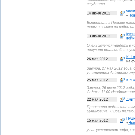
студента....
vadi
14 июня 2012
«
Нов
Встретили в Польше наших
только ссылки на видео на
lemu
13 июня 2012
войн
Очень хочется увидеть в 
получили реально благоуст
Kitti 
26 мая 2012
на ф
Завтра, 27 мая 2012 года,
у памятника Анджиевскому 
25 мая 2012
Kitti 
Завтра, 26 июня 2012 года
Садах в 11:00 Изображени
22 мая 2012
Дмит
Произошли небольшие изме
Бунимовича, 7! Всех жела
Пушк
15 мая 2012
«
Нов
у вас устаревшая инфа, ко