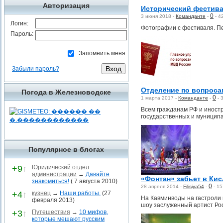
Авторизация
Исторический фестива
0
3 июня 2018 -
Команданте
-
-
4
Логин:
Фотографии с фестиваля. П
Пароль:
Запомнить меня
Забыли пароль?
Отделение по вопроса
Погода в Железноводске
0
1 марта 2017 -
Команданте
-
-
Всем гражданам РФ и иност
государственных и муниципа
Популярное в блогах
+9
↑
Юридический отдел
администрации
→
Давайте
«Фонтан» забьет в Кис
знакомиться!
( 7 августа 2010)
0
28 апреля 2014 -
Filisiya54
-
-
15
+4
↑
кузнец
→
Наши работы.
(27
На Кавминводы на гастроли 
февраля 2013)
шоу заслуженный артист Ро
+3
↑
Путешествия
→
10 мифов,
которые мешают русским