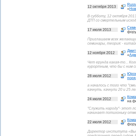
Russ
12 октября 2013
«
Нов
В субботу, 12 октября 201
ДТП со смертельным исходо
Сем
17 июля 2013
фору
Приглашаем всех желающих
семинары, теория: - китайс
Дмит
12 ноября 2012
«
Адм
Чет ерунда какая-то... Ко
курортным, что бы с ним с
Юро
28 июля 2012
поря
а началось с того что "сме
качнуть. качнули 20 и 25 
Кома
24 июля 2012
на ф
"Служить народу"- этот ло
начинает потихоньку отми
Кома
22 июля 2012
фору
Директор института «Выс
предстанет перед судом. Е