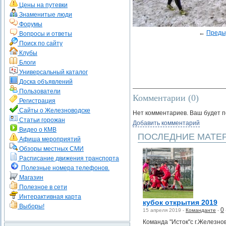
Цены на путевки
Знаменитые люди
Форумы
←
Преды
Вопросы и ответы
Поиск по сайту
Клубы
Блоги
Универсальный каталог
Доска объявлений
Пользователи
Комментарии (
0
)
Регистрация
Сайты о Железноводске
Нет комментариев. Ваш будет 
Статьи горожан
Добавить комментарий
Видео о КМВ
ПОСЛЕДНИЕ МАТЕ
Афиша мероприятий
Обзоры местных СМИ
Расписание движения транспорта
Полезные номера телефонов.
Магазин
Полезное в сети
Интерактивная карта
кубок открытия 2019
Выборы!
0
15 апреля 2019 -
Команданте
-
Команда "Исток"с г.Железно