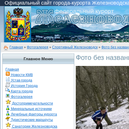
Официальный сайт города-курорта Железноводска с
Главная
»
Фотогалерея
»
Спортивный Железноводск
»
Фото без назва
Фото без назван
Главное Меню
Главная
Новости КМВ
Устав города
История Города
Карта города
Фотогалерея
Достопримечательности
Минеральные источники
Лечебные факторы курорта
Туристические маршруты
Санатории Железноводска