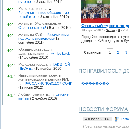
путеше...
( 3 декабря 2011)
+2
↑
Молодёжь города
→
Дополнительное образование
детей в го...
( 8 сентября 2010)
+2
↑
Жизнь в г. Железноводске
→
Открытый турнир по д
Странно так всё!
( 9 июля 2010)
0
18 апреля 2014 -
Sergey
-
-
254
+2
↑
Жизнь на КМВ
→
Казачьи игры
Город Железноводск вот уже
под Железноводском
(18
дзюдо на Кубок депутата Ду
сентября 2011)
+2
↑
Юридический отдел
Страницы:
1
2
3
администрации
→
I will be back
(14 декабря 2010)
+2
↑
Молодёжь города
→
КАК В ТОЙ
ПЕСНЕ...
(19 ноября 2010)
ПОНРАВИЛОСЬ? ДО
+1
↑
Инвестиционные проекты
Железноводска и региона КМВ
��������
→
ТРАССА КИСЛОВОДСК-СОЧИ
(18 июня 2012)
+1
↑
Люблю помечтать...
→
детские
ме4ты
( 2 ноября 2010)
НОВОСТИ ФОРУМА
14 января 2014
Кома
Предлагаю начать конструкт