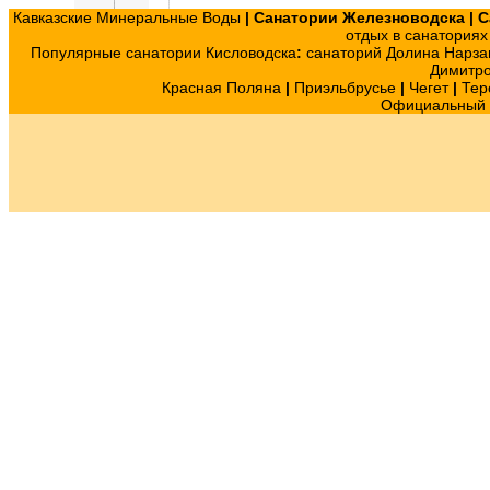
Кавказские Минеральные Воды
|
Санатории Железноводска
|
С
отдых в санатория
Популярные санатории Кисловодска
:
санаторий Долина Нарза
Димитр
Красная Поляна
|
Приэльбрусье
|
Чегет
|
Тер
Официальный с