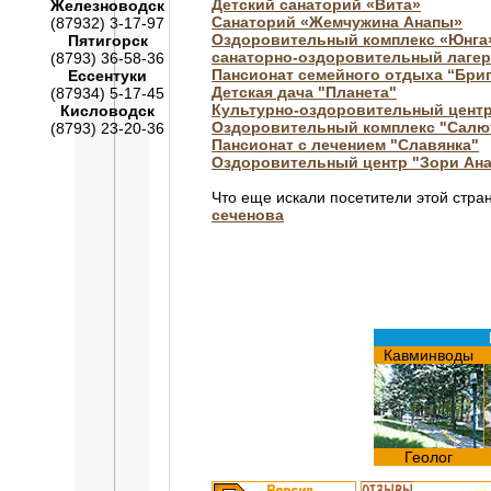
Детский санаторий «Вита»
Железноводск
Санаторий «Жемчужина Анапы»
(87932) 3-17-97
Оздоровительный комплекс «Юнга
Пятигорск
санаторно-оздоровительный лагер
(8793) 36-58-36
Пансионат семейного отдыха “Бри
Ессентуки
Детская дача "Планета"
(87934) 5-17-45
Культурно-оздоровительный цент
Кисловодск
Оздоровительный комплекс "Салю
(8793) 23-20-36
Пансионат с лечением "Славянка"
Оздоровительный центр "Зори Ан
Что еще искали посетители этой стра
сеченова
Кавминводы
Геолог