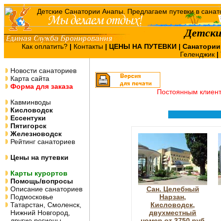
Детски
Как оплатить?
|
Контакты
|
ЦЕНЫ НА ПУТЕВКИ
| Санатории
Геленджик
|
Новости санаториев
Карта сайта
Форма для заказа
Постоянным клиен
Кавминводы
Кисловодск
Ессентуки
Пятигорск
Железноводск
Рейтинг санаториев
Цены на путевки
Карты курортов
Помощь/вопросы
Описание санаториев
Сан. Целебный
Подмосковье
Нарзан,
Татарстан, Смоленск,
Кисловодск,
Нижний Новгород,
двухместный
другие регионы
номер от 3750 руб