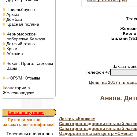
Приэльбрусье
Архыз
Теле
Домбай
Красная поляна
Железн
Кисло
Черноморское
Билайн
(96
побережье Кавказа
Детский отдых
Крым
Абхазия
Чехия. Прага. Карловы
Заказать зв
Вары
Телефон +7
ФОРУМ. Отзывы
Цены на 2017 г. в са
санатории в
Железноводске
Анапа. Дет
Цены на путевки
Лагерь «Кавказ»
Путевки
можно
Санаторно-оздоровительный лагер
заказать по телефонам!
Санаторно-оздоровительный лагер
Оздоровительный центр «Смена»
Телефоны операторов: