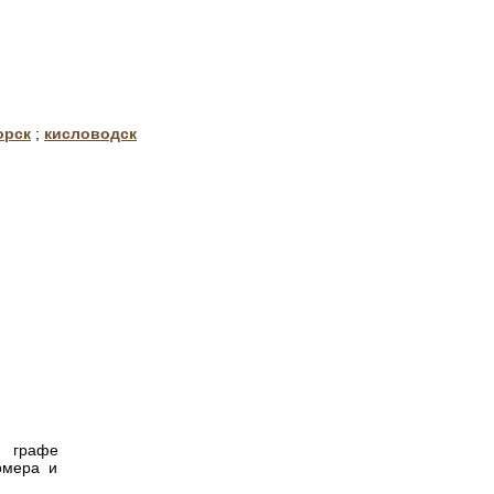
орск
;
кисловодск
в графе
омера и