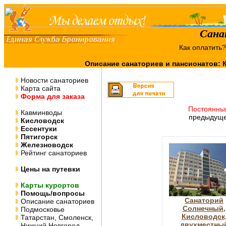
Сана
Как оплатить
Описание санаториев и пансионатов:
Новости санаториев
Карта сайта
Форма для заказа
Постоянны
Кавминводы
предыдуще
Кисловодск
Ессентуки
Пятигорск
Железноводск
Рейтинг санаториев
Цены на путевки
Карты курортов
Помощь/вопросы
Санаторий
Описание санаториев
Солнечный,
Подмосковье
Кисловодск
Татарстан, Смоленск,
двухместны
Нижний Новгород,