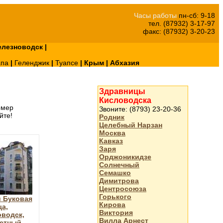
Часы работы
пн-сб: 9-18
тел. (87932) 3-17-97
факс: (87932) 3-20-23
лезноводск
|
апа
|
Геленджик
|
Туапсе
|
Крым
|
Абхазия
Здравницы
Кисловодска
омер
Звоните: (8793) 23-20-36
йте!
Родник
Целебный Нарзан
Москва
Кавказ
Заря
Орджоникидзе
Солнечный
Семашко
Димитрова
Центросоюза
Горького
 Буковая
Кирова
а,
Виктория
водск,
Вилла Арнест
стный