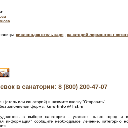
и:
юза
союза
траницы:
кисловодск отель заря
;
санаторий лермонтов г пятиг
евок в санатории: 8 (800) 200-47-07
н (отель или санаторий) и нажмите кнопку "Отправить"
без заполнения формы:
kurortinfo @ list.ru
удняетесь в выборе санатория - укажите только город и 
ная информация" сообщите необходимое лечение, категорию н
ния.