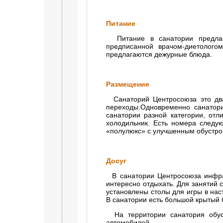
Питание
Питание в санатории предлага
предписанной врачом-диетологом
предлагаются дежурные блюда.
Размещение
Санаторий Центросоюза это два 
переходы.Одновременно санатори
санатории разной категории, отл
холодильник. Есть номера следую
«полулюкс» с улучшенным обустрой
Досуг
В санатории Центросоюза инфрас
интересно отдыхать. Для занятий 
установлены столы для игры в нас
В санатории есть большой крытый 
На территории санатория обуст
автомобилей.