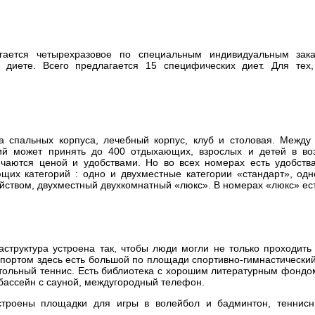
ется четырехразовое по специальным индивидуальным зак
 диете. Всего предлагается 15 специфических диет. Для тех,
спальных корпуса, лечебный корпус, клуб и столовая. Между
й может принять до 400 отдыхающих, взрослых и детей в воз
ичаются ценой и удобствами. Но во всех номерах есть удобства
щих категорий : одно и двухместные категории «стандарт», одн
ством, двухместный двухкомнатный «люкс». В номерах «люкс» ест
труктура устроена так, чтобы люди могли не только проходить
спортом здесь есть большой по площади спортивно-гимнастический
тольный теннис. Есть библиотека с хорошим литературным фондом
бассейн с сауной, междугородный телефон.
роены площадки для игры в волейбол и бадминтон, теннисны