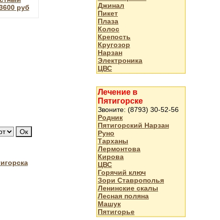
Джинал
3600 руб
Пикет
Плаза
Колос
Крепость
Кругозор
Нарзан
Электроника
ЦВС
Лечение в
Пятигорске
Звоните: (8793) 30-52-56
Родник
Пятигорский Нарзан
Руно
Тарханы
Лермонтова
Кирова
тигорска
ЦВС
Горячий ключ
Зори Ставрополья
Ленинские скалы
Лесная поляна
Машук
Пятигорье