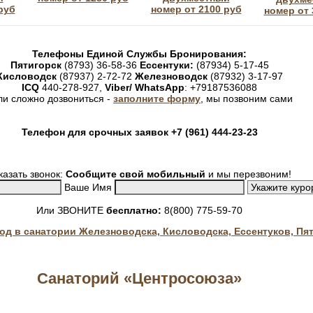
руб
номер от 2100 руб
номер от 
Телефоны Единой Службы Бронирования:
Пятигорск
(8793) 36-58-36
Ессентуки:
(87934) 5-17-45
Кисловодск
(87937) 2-72-72
Железноводск
(87932) 3-17-97
ICQ
440-278-927,
Viber/ WhatsApp
: +79187536088
ли сложно дозвониться -
заполните форму
, мы позвоним сами
Телефон для срочных заявок +7 (961) 444-23-23
казать звонок:
Сообщите свой мобильный
и мы перезвоним!
Ваше Имя
Или ЗВОНИТЕ
бесплатно:
8(800) 775-59-70
год в санатории Железноводска, Кисловодска, Ессентуков, Пя
Санаторий «Центросоюза»