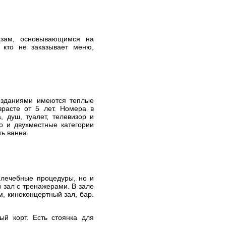
азам, основывающимся на
 кто не заказывает меню,
 зданиями имеются теплые
расте от 5 лет. Номера в
, душ, туалет, телевизор и
о и двухместные категории
ь ванна.
 лечебные процедуры, но и
 зал с тренажерами. В зале
, киноконцертный зал, бар.
й корт. Есть стоянка для