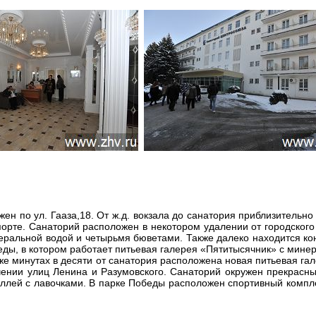
 по ул. Гааза,18. От ж.д. вокзала до санатория приблизительно 
орте. Санаторий расположен в некотором удалении от городского
неральной водой и четырьмя бюветами. Также далеко находится к
еды, в котором работает питьевая галерея «Пятитысячник» с минер
е минутах в десяти от санатория расположена новая питьевая гал
чении улиц Ленина и Разумовского. Санаторий окружен прекрасн
 аллей с лавочками. В парке Победы расположен спортивный комп