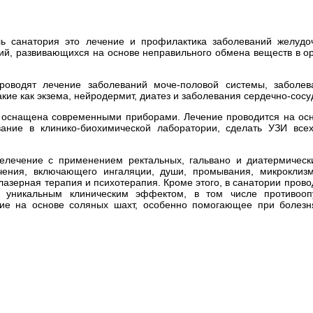
санатория это лечение и профилактика заболеваний желудоч
ий, развивающихся на основе неправильного обмена веществ в ор
водят лечение заболеваний моче-половой системы, заболева
кие как экзема, нейродермит, диатез и заболевания сердечно-сосу
 оснащена современными приборами. Лечение проводится на осн
ание в клинико-биохимической лаборатории, сделать УЗИ всех
лечение с применением ректальных, гальвано и диатермически
чения, включающего ингаляции, души, промывания, микроклиз
лазерная терапия и психотерапия. Кроме этого, в санатории пров
о уникальным клиническим эффектом, в том числе противооп
ние на основе соляных шахт, особенно помогающее при болезн