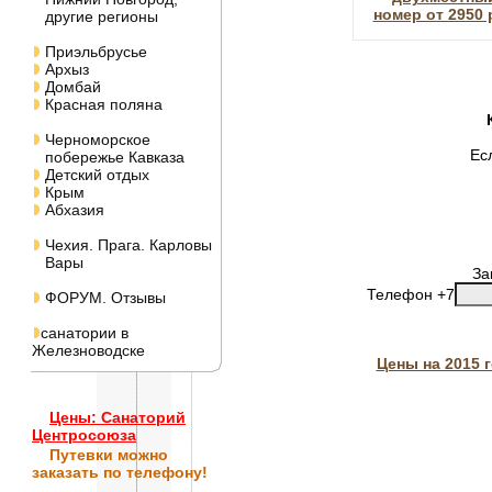
номер от 2950 
другие регионы
Приэльбрусье
Архыз
Домбай
Красная поляна
Черноморское
Ес
побережье Кавказа
Детский отдых
Крым
Абхазия
Чехия. Прага. Карловы
Вары
За
Телефон +7
ФОРУМ. Отзывы
санатории в
Железноводске
Цены на 2015 
Цены: Санаторий
Центросоюза
Путевки
можно
заказать по телефону!