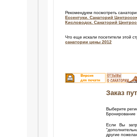
Рекомендуем посмотреть санатори
Ессентуки. Санаторий Центросо
Кисловодск. Санаторий Центро
Что еще искали посетители этой с
санатории цены 2012
Заказ пут
Выберите регио
Бронирование 
Если Вы затр
"дополнитель
другие пожела