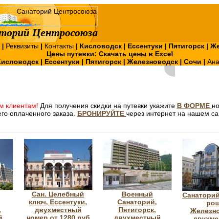
торий Центросоюза
?
|
Реквизиты
|
Контакты
|
Кисловодск
|
Ессентуки
|
Пятигорск
|
Же
Цены путевки:
Скачать цены в Excel
Кисловодск
|
Ессентуки
|
Пятигорск
|
Железноводск
|
Сочи
|
Ан
м клиентам!
Для получения скидки на путевки укажите
В ФОРМЕ
н
го оплаченного заказа.
БРОНИРУЙТЕ
через интернет на нашем са
Сан. Целебный
Военный
Санаторий
ключ, Ессентуки,
Санаторий,
рощ
,
двухместный
Пятигорск,
Железно
й
номер от 1280 руб
двухместный
двухме