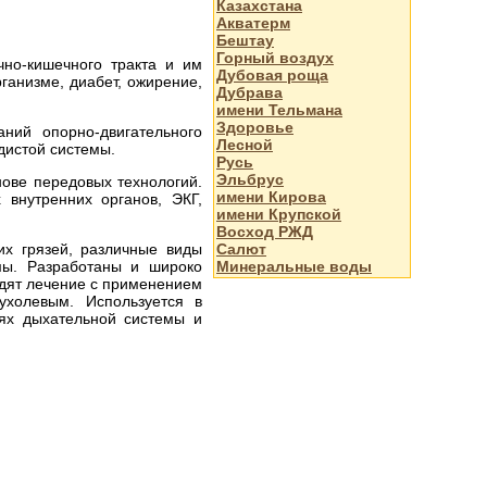
Казахстана
Акватерм
Бештау
Горный воздух
но-кишечного тракта и им
Дубовая роща
ганизме, диабет, ожирение,
Дубрава
имени Тельмана
Здоровье
ний опорно-двигательного
Лесной
дистой системы.
Русь
Эльбрус
ове передовых технологий.
имени Кирова
 внутренних органов, ЭКГ,
имени Крупской
Восход РЖД
Салют
х грязей, различные виды
Минеральные воды
мы. Разработаны и широко
одят лечение с применением
ухолевым. Используется в
ях дыхательной системы и