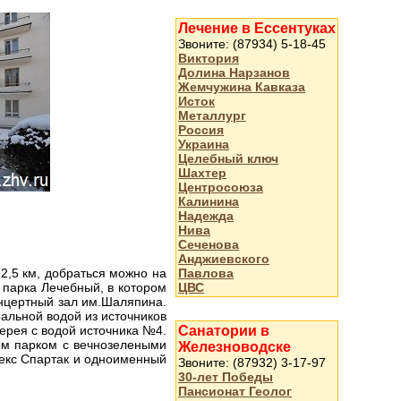
Лечение в Ессентуках
Звоните: (87934) 5-18-45
Виктория
Долина Нарзанов
Жемчужина Кавказа
Исток
Металлург
Россия
Украина
Целебный ключ
Шахтер
Центросоюза
Калинина
Надежда
Нива
Сеченова
Анджиевского
Павлова
2,5 км, добраться можно на
ЦВС
 парка Лечебный, в котором
онцертный зал им.Шаляпина.
альной водой из источников
Санатории в
ерея с водой источника №4.
ым парком с вечнозелеными
Железноводске
лекс Спартак и одноименный
Звоните: (87932) 3-17-97
30-лет Победы
Пансионат Геолог