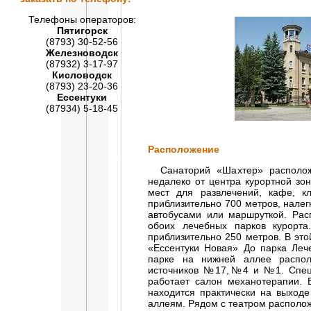
Телефоны операторов:
Пятигорск
(8793) 30-52-56
Железноводск
(87932) 3-17-97
Кисловодск
(8793) 23-20-36
Ессентуки
(87934) 5-18-45
Расположение
Санаторий «Шахтер» расположен
недалеко от центра курортной зо
мест для развлечений, кафе, к
приблизительно 700 метров, нале
автобусами или маршруткой. Рас
обоих лечебных парков курорта
приблизительно 250 метров. В эт
«Ессентуки Новая» До парка Леч
парке на нижней аллее распол
источников №17,№4 и №1. Специ
работает салон механотерапии. 
находится практически на выходе
аллеям. Рядом с театром располож