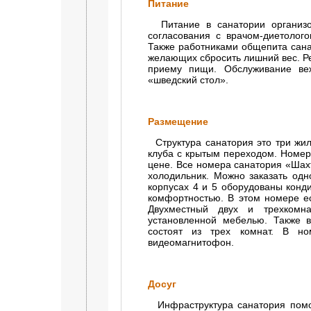
Питание
Питание в санатории организов
согласования с врачом-диетолог
Также работниками общепита сан
желающих сбросить лишний вес. Р
приему пищи. Обслуживание веж
«шведский стол».
Размещение
Структура санатория это три жил
клуба с крытым переходом. Номер
цене. Все номера санатория «Шах
холодильник. Можно заказать одн
корпусах 4 и 5 оборудованы кон
комфортностью. В этом номере ес
Двухместный двух и трехкомн
установленной мебелью. Также 
состоят из трех комнат. В но
видеомагнитофон.
Досуг
Инфраструктура санатория помо