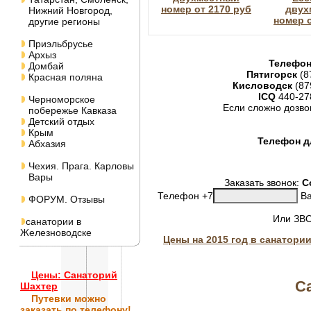
номер от 2170 руб
двух
Нижний Новгород,
номер о
другие регионы
Приэльбрусье
Архыз
Телефон
Домбай
Пятигорск
(8
Красная поляна
Кисловодск
(87
ICQ
440-27
Черноморское
Если сложно дозво
побережье Кавказа
Детский отдых
Крым
Телефон дл
Абхазия
Чехия. Прага. Карловы
Вары
Заказать звонок:
С
Телефон +7
Ва
ФОРУМ. Отзывы
Или ЗВ
санатории в
Железноводске
Цены на 2015 год в санатори
Цены: Санаторий
С
Шахтер
Путевки
можно
заказать по телефону!