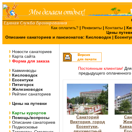
Как оплатить?
|
Реквизиты
|
Контакты
|
Ки
Цены путев
Описание санаториев и пансионатов:
Кисловодск
|
Ессенту
Новости санаториев
Карта сайта
Форма для заказа
Постоянным клиентам!
Для 
Кавминводы
предыдущего оплаченного 
Кисловодск
Ессентуки
Пятигорск
Железноводск
Рейтинг санаториев
Цены на путевки
Карты курортов
Санаторий
Сан
Помощь/вопросы
Виктория, город
Жем
Описание санаториев
Ессентуки,
Кавка
Подмосковье
двухместный
Есс
Татарстан, Смоленск,