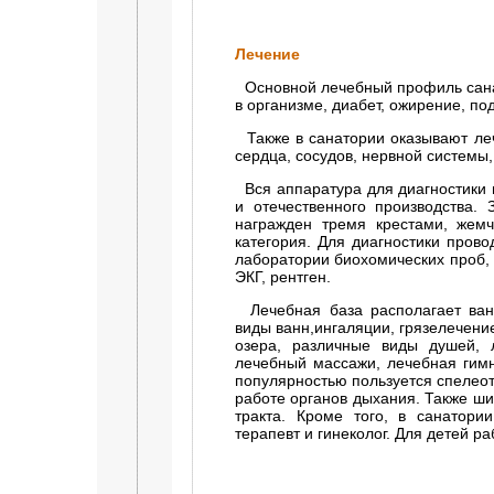
Лечение
Основной лечебный профиль сана
в организме, диабет, ожирение, по
Также в санатории оказывают ле
сердца, сосудов, нервной системы
Вся аппаратура для диагностики 
и отечественного производства.
награжден тремя крестами, жем
категория. Для диагностики пров
лаборатории биохомических проб,
ЭКГ, рентген.
Лечебная база располагает ван
виды ванн,ингаляции, грязелечени
озера, различные виды душей, 
лечебный массажи, лечебная гимн
популярностью пользуется спелео
работе органов дыхания. Также ш
тракта. Кроме того, в санатории
терапевт и гинеколог. Для детей ра