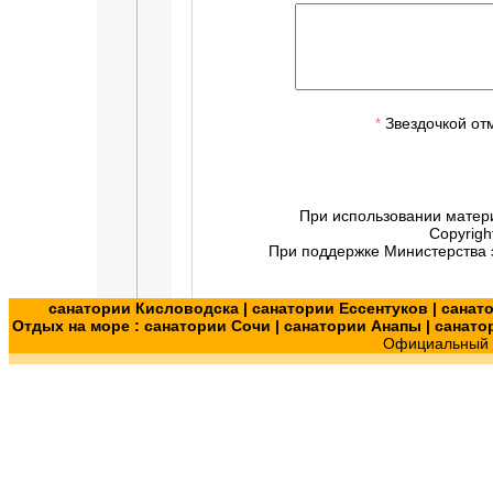
Звездочкой от
*
При использовании матер
Copyrigh
При поддержке Министерства э
санатории Кисловодска
|
санатории Ессентуков
|
санат
Отдых на море :
санатории Сочи
|
санатории Анапы
|
санато
Официальный с