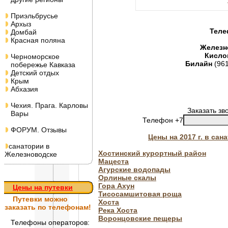
Приэльбрусье
Архыз
Теле
Домбай
Красная поляна
Железн
Кисло
Черноморское
Билайн
(96
побережье Кавказа
Детский отдых
Крым
Абхазия
Чехия. Прага. Карловы
Заказать зв
Вары
Телефон +7
ФОРУМ. Отзывы
Цены на 2017 г. в са
санатории в
Хостинский курортный район
Железноводске
Мацеста
Агурские водопады
Орлиные скалы
Гора Ахун
Цены на путевки
Тисосамшитовая роща
Путевки
можно
Хоста
заказать по телефонам!
Река Хоста
Воронцовские пещеры
Телефоны операторов: