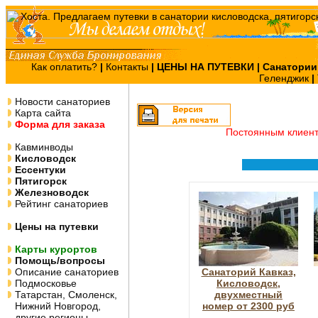
Как оплатить?
|
Контакты
|
ЦЕНЫ НА ПУТЕВКИ
| Санатории
Геленджик
|
Новости санаториев
Карта сайта
Форма для заказа
Постоянным клиен
Кавминводы
Кисловодск
Ессентуки
Пятигорск
Железноводск
Рейтинг санаториев
Цены на путевки
Карты курортов
Помощь/вопросы
Описание санаториев
Санаторий Кавказ,
Подмосковье
Кисловодск,
Татарстан, Смоленск,
двухместный
Нижний Новгород,
номер от 2300 руб
другие регионы