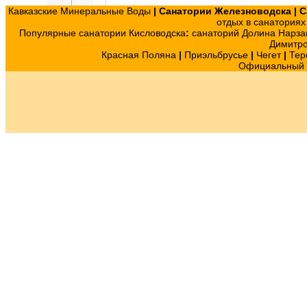
Кавказские Минеральные Воды
|
Санатории Железноводска
|
С
отдых в санатория
Популярные санатории Кисловодска
:
санаторий Долина Нарза
Димитр
Красная Поляна
|
Приэльбрусье
|
Чегет
|
Тер
Официальный с