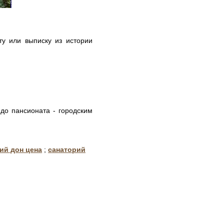
ту или выписку из истории
до пансионата - городским
ий дон цена
;
санаторий