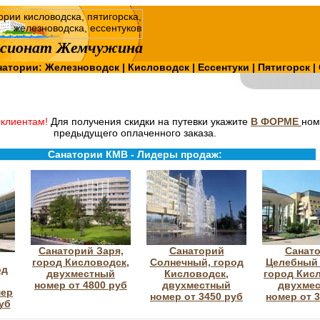
сионат Жемчужина
натории:
Железноводск
|
Кисловодск
|
Ессентуки
|
Пятигорск
|
клиентам!
Для получения скидки на путевки укажите
В ФОРМЕ
ном
предыдущего оплаченного заказа.
Санатории КМВ - Лидеры продаж:
Санаторий Заря,
Санаторий
Санат
город Кисловодск,
Солнечный, город
Целебный 
од
двухместный
Кисловодск,
город Кис
номер от 4800 руб
двухместный
двухме
мер
номер от 3450 руб
номер от 
руб