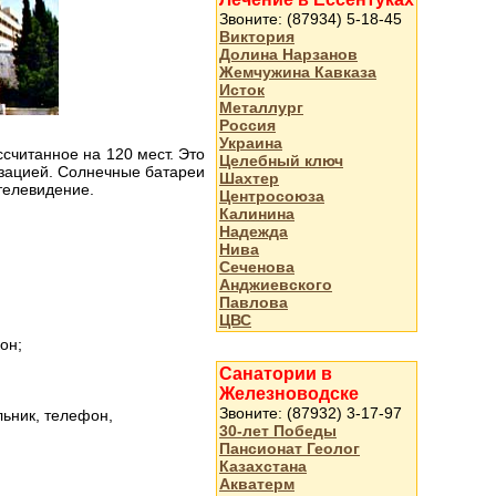
Звоните: (87934) 5-18-45
Виктория
Долина Нарзанов
Жемчужина Кавказа
Исток
Металлург
Россия
Украина
считанное на 120 мест. Это
Целебный ключ
изацией. Солнечные батареи
Шахтер
телевидение.
Центросоюза
Калинина
Надежда
Нива
Сеченова
Анджиевского
Павлова
ЦВС
он;
Санатории в
Железноводске
Звоните: (87932) 3-17-97
льник, телефон,
30-лет Победы
Пансионат Геолог
Казахстана
Акватерм