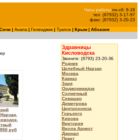
Часы работы
пн-сб: 9-18
тел. (87932) 3-17-97
факс: (87932) 3-20-23
Сочи
|
Анапа
|
Геленджик
|
Туапсе
|
Крым
|
Абхазия
Здравницы
Кисловодска
ер
Звоните: (8793) 23-20-36
Родник
Целебный Нарзан
Москва
Кавказ
Заря
Орджоникидзе
Солнечный
Семашко
Димитрова
Центросоюза
орий
Горького
Нарзан,
Кирова
ловодск,
Виктория
стный
Вилла Арнест
3950 руб
Джинал
Пикет