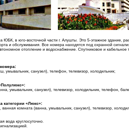
ЮБК, в юго-восточной части г. Алушты. Это 5-этажное здание, рас
орта и обслуживания. Все номера находятся под охранной сигнал
втономное отопление и водоснабжение. Спутниковое и кабельное 
 номера:
уш, умывальник, санузел), телефон, телевизор, холодильник;
 «Полулюкс»:
анна, умывальник, санузел), телевизор, холодильник, телефон, балк
а категории «Люкс»:
я, ванная комната (ванна, умывальник, санузел), телевизор, холоди
я вода круглосуточно.
сигнализацией.