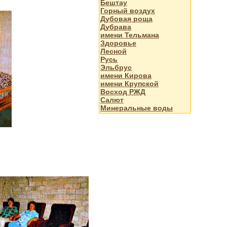
Бештау
Горный воздух
Дубовая роща
Дубрава
имени Тельмана
Здоровье
Лесной
Русь
Эльбрус
имени Кирова
имени Крупской
Восход РЖД
Салют
Минеральные воды