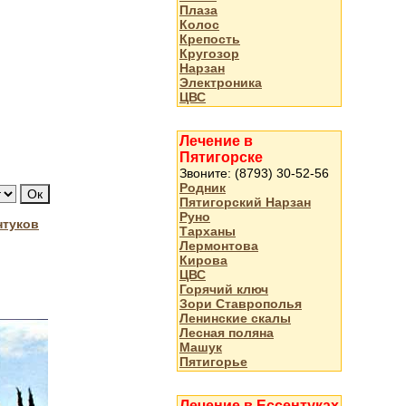
Плаза
Колос
Крепость
Кругозор
Нарзан
Электроника
ЦВС
Лечение в
Пятигорске
Звоните: (8793) 30-52-56
Родник
Пятигорский Нарзан
Руно
нтуков
Тарханы
Лермонтова
Кирова
ЦВС
Горячий ключ
Зори Ставрополья
Ленинские скалы
Лесная поляна
Машук
Пятигорье
Лечение в Ессентуках