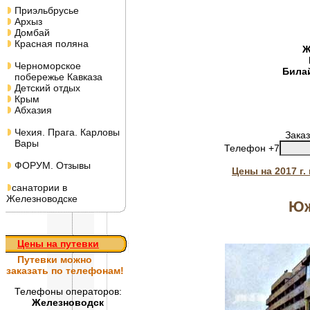
Приэльбрусье
Архыз
Домбай
Красная поляна
Ж
Черноморское
Била
побережье Кавказа
Детский отдых
Крым
Абхазия
Чехия. Прага. Карловы
Заказ
Вары
Телефон +7
ФОРУМ. Отзывы
Цены на 2017 г
санатории в
Железноводске
Юж
Цены на путевки
Путевки
можно
заказать по телефонам!
Телефоны операторов:
Железноводск