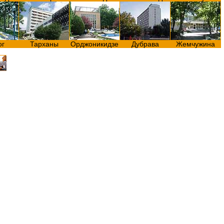
ог
Тарханы
Орджоникидзе
Дубрава
Жемчужина