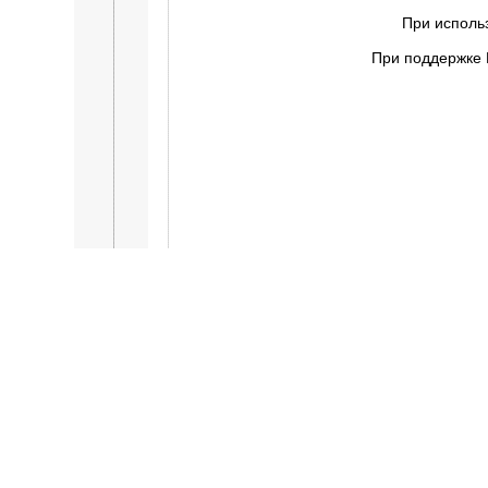
При исполь
При поддержке 
Кавказские Минеральные Воды
|
Санатории Железноводска
|
Популярные санатории Кисловодска
:
санаторий Д
Красная Поляна