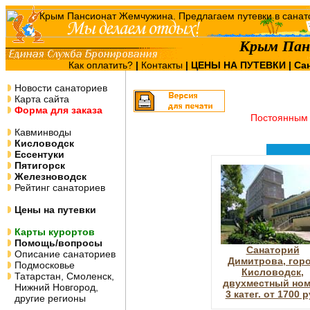
Крым Пан
Как оплатить?
|
Контакты
|
ЦЕНЫ НА ПУТЕВКИ
| Са
Новости санаториев
Карта сайта
Форма для заказа
Постоянным 
Кавминводы
Кисловодск
Ессентуки
Пятигорск
Железноводск
Рейтинг санаториев
Цены на путевки
Карты курортов
Помощь/вопросы
Санаторий
Описание санаториев
Димитрова, гор
Подмосковье
Кисловодск,
Татарстан, Смоленск,
двухместный но
Нижний Новгород,
3 катег. от 1700 
другие регионы