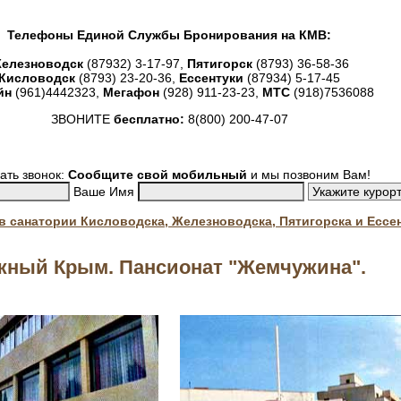
Телефоны Единой Службы Бронирования на КМВ:
елезноводск
(87932) 3-17-97,
Пятигорск
(8793) 36-58-36
Кисловодск
(8793) 23-20-36,
Ессентуки
(87934) 5-17-45
йн
(961)4442323,
Мегафон
(928) 911-23-23,
МТС
(918)7536088
ЗВОНИТЕ
бесплатно:
8(800) 200-47-07
ать звонок:
Сообщите свой мобильный
и мы позвоним Вам!
Ваше Имя
. в санатории Кисловодска, Железноводска, Пятигорска и Ессе
ный Крым. Пансионат "Жемчужина".