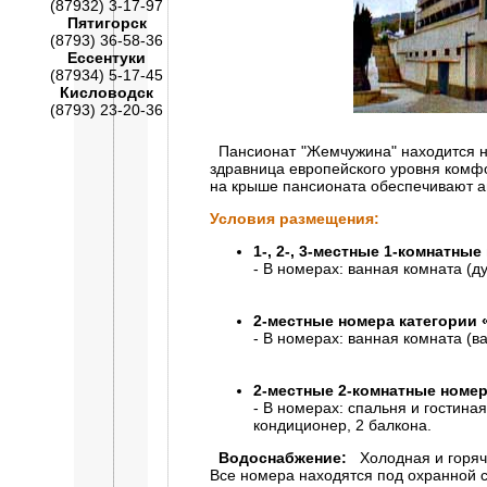
(87932) 3-17-97
Пятигорск
(8793) 36-58-36
Ессентуки
(87934) 5-17-45
Кисловодск
(8793) 23-20-36
Пансионат "Жемчужина" находится на 
здравница европейского уровня комф
на крыше пансионата обеспечивают а
Условия размещения:
1-, 2-, 3-местные 1-комнатные
- В номерах: ванная комната (д
2-местные номера категории
- В номерах: ванная комната (в
2-местные 2-комнатные номер
- В номерах: спальня и гостина
кондиционер, 2 балкона.
Водоснабжение:
Холодная и горяча
Все номера находятся под охранной 