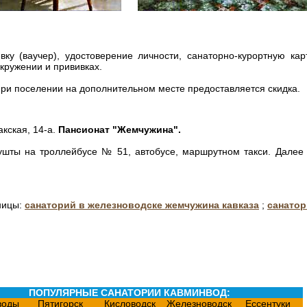
у (ваучер), удостоверение личности, санаторно-курортную кар
окружении и прививках.
 при поселении на дополнительном месте предоставляется скидка.
акская, 14-а.
Пансионат "Жемчужина".
ушты на троллейбусе № 51, автобусе, маршрутном такси. Далее 
ницы:
санаторий в железноводске жемчужина кавказа
;
санатор
ПОПУЛЯРНЫЕ САНАТОРИИ КАВМИНВОД:
воды
Пятигорск
Кисловодск
Железноводск
Ессентуки