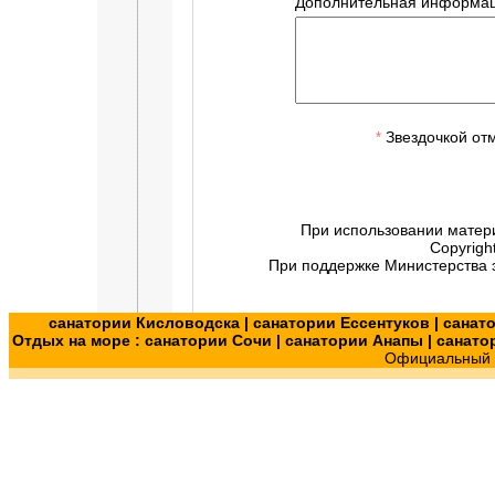
Дополнительная информац
Звездочкой от
*
При использовании матер
Copyrigh
При поддержке Министерства э
санатории Кисловодска
|
санатории Ессентуков
|
санат
Отдых на море :
санатории Сочи
|
санатории Анапы
|
санато
Официальный с