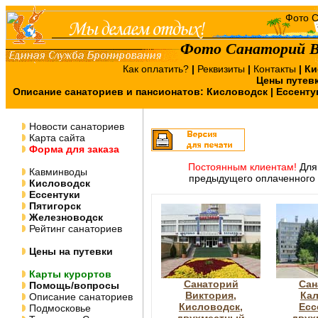
Фото Санаторий В
Как оплатить?
|
Реквизиты
|
Контакты
|
Ки
Цены путев
Описание санаториев и пансионатов:
Кисловодск
|
Ессенту
Новости санаториев
Карта сайта
Форма для заказа
Постоянным клиентам!
Для 
Кавминводы
предыдущего оплаченного 
Кисловодск
Ессентуки
Пятигорск
Железноводск
Рейтинг санаториев
Цены на путевки
Карты курортов
Санаторий
Сан
Помощь/вопросы
Виктория,
Кал
Описание санаториев
Кисловодск,
Есс
Подмосковье