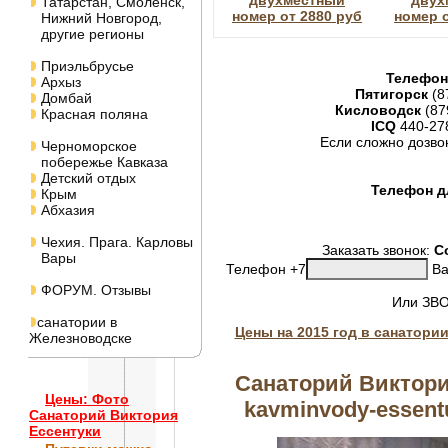
двухместный
двух
Татарстан, Смоленск,
номер от 2880 руб
номер о
Нижний Новгород,
другие регионы
Приэльбрусье
Телефон
Архыз
Пятигорск
(8
Домбай
Кисловодск
(87
Красная поляна
ICQ
440-27
Если сложно дозво
Черноморское
побережье Кавказа
Детский отдых
Телефон дл
Крым
Абхазия
Чехия. Прага. Карловы
Заказать звонок:
С
Вары
Телефон +7
Ва
ФОРУМ. Отзывы
Или ЗВ
санатории в
Цены на 2015 год в санатори
Железноводске
Санаторий Виктори
Цены: Фото
kavminvody-essentu
Санаторий Виктория
Ессентуки