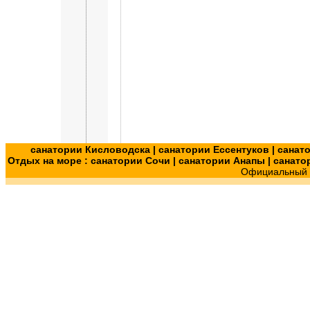
санатории Кисловодска
|
санатории Ессентуков
|
санат
Отдых на море :
санатории Сочи
|
санатории Анапы
|
санато
Официальный с