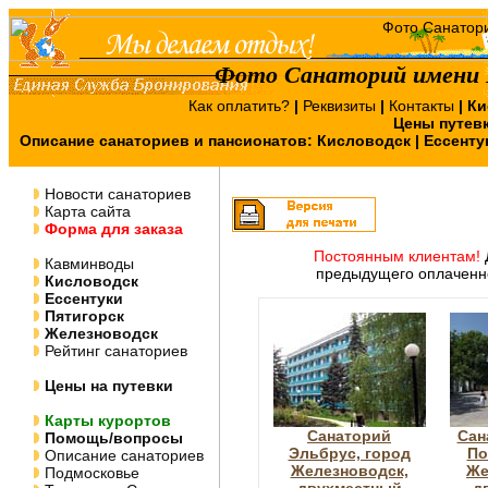
Фото Санаторий имени Г
Как оплатить?
|
Реквизиты
|
Контакты
|
Ки
Цены путев
Описание санаториев и пансионатов:
Кисловодск
|
Ессенту
Новости санаториев
Карта сайта
Форма для заказа
Постоянным клиентам!
Кавминводы
предыдущего оплаченно
Кисловодск
Ессентуки
Пятигорск
Железноводск
Рейтинг санаториев
Цены на путевки
Карты курортов
Санаторий
Сан
Помощь/вопросы
Эльбрус, город
По
Описание санаториев
Железноводск,
Же
Подмосковье