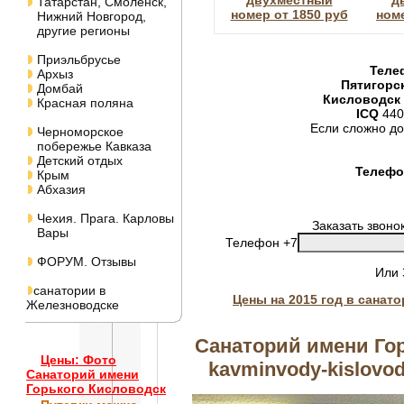
двухместный
д
Татарстан, Смоленск,
номер от 1850 руб
номе
Нижний Новгород,
другие регионы
Приэльбрусье
Теле
Архыз
Пятигорс
Домбай
Кисловодск
Красная поляна
ICQ
440
Если сложно до
Черноморское
побережье Кавказа
Детский отдых
Телефон
Крым
Абхазия
Чехия. Прага. Карловы
Заказать звоно
Вары
Телефон +7
ФОРУМ. Отзывы
Или
санатории в
Цены на 2015 год в санат
Железноводске
Санаторий имени Гор
Цены: Фото
kavminvody-kislovod
Санаторий имени
Горького Кисловодск