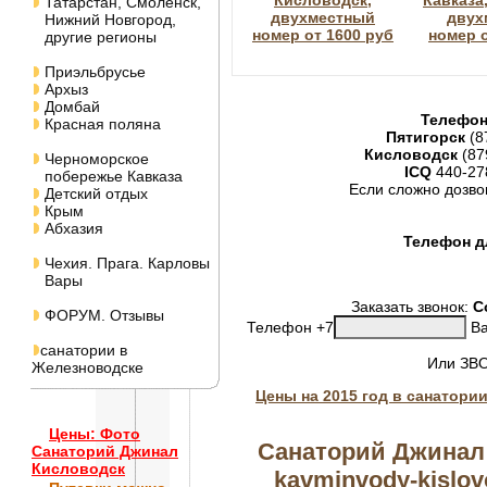
Кисловодск,
Кавказа,
Татарстан, Смоленск,
двухместный
двух
Нижний Новгород,
номер от 1600 руб
номер о
другие регионы
Приэльбрусье
Архыз
Домбай
Телефон
Красная поляна
Пятигорск
(8
Кисловодск
(87
Черноморское
ICQ
440-27
побережье Кавказа
Если сложно дозво
Детский отдых
Крым
Абхазия
Телефон дл
Чехия. Прага. Карловы
Вары
Заказать звонок:
С
ФОРУМ. Отзывы
Телефон +7
Ва
санатории в
Или ЗВ
Железноводске
Цены на 2015 год в санатори
Цены: Фото
Санаторий Джинал 
Санаторий Джинал
Кисловодск
kavminvody-kislovo