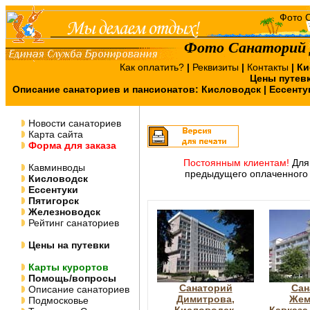
Фото Санаторий 
Как оплатить?
|
Реквизиты
|
Контакты
|
Ки
Цены путев
Описание санаториев и пансионатов:
Кисловодск
|
Ессенту
Новости санаториев
Карта сайта
Форма для заказа
Постоянным клиентам!
Для 
Кавминводы
предыдущего оплаченного 
Кисловодск
Ессентуки
Пятигорск
Железноводск
Рейтинг санаториев
Цены на путевки
Карты курортов
Помощь/вопросы
Санаторий
Сан
Описание санаториев
Димитрова,
Жем
Подмосковье