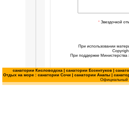
Звездочкой от
*
При использовании матер
Copyrigh
При поддержке Министерства э
санатории Кисловодска
|
санатории Ессентуков
|
санат
Отдых на море :
санатории Сочи
|
санатории Анапы
|
санато
Официальный с