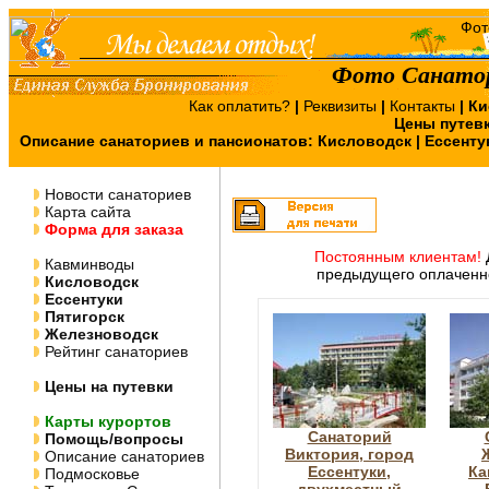
Фото Санатор
Как оплатить?
|
Реквизиты
|
Контакты
|
Ки
Цены путев
Описание санаториев и пансионатов:
Кисловодск
|
Ессенту
Новости санаториев
Карта сайта
Форма для заказа
Постоянным клиентам!
Кавминводы
предыдущего оплаченно
Кисловодск
Ессентуки
Пятигорск
Железноводск
Рейтинг санаториев
Цены на путевки
Карты курортов
Санаторий
Помощь/вопросы
Виктория, город
Описание санаториев
Ессентуки,
Ка
Подмосковье