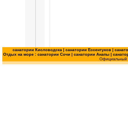
санатории Кисловодска
|
санатории Ессентуков
|
санат
Отдых на море :
санатории Сочи
|
санатории Анапы
|
санато
Официальный с