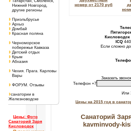
двухместный
Татарстан, Смоленск,
номер от 2170 руб
д
Нижний Новгород,
номе
другие регионы
Приэльбрусье
Архыз
Теле
Домбай
Пятигорс
Красная поляна
Кисловодск
ICQ
440
Черноморское
Если сложно до
побережье Кавказа
Детский отдых
Крым
Телефон
Абхазия
Чехия. Прага. Карловы
Вары
Заказать звоно
Телефон +7
ФОРУМ. Отзывы
Или
санатории в
Железноводске
Цены на 2015 год в санат
Санаторий Заря
Цены: Фото
Санаторий Заря
kavminvody-kisl
Кисловодск