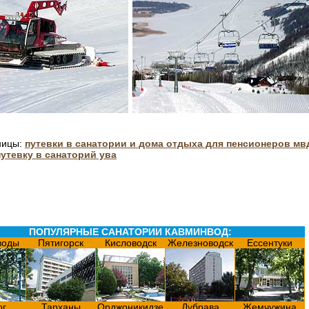
ницы:
путевки в санатории и дома отдыха для пенсионеров мв
путевку в санаторий ува
ПОПУЛЯРНЫЕ САНАТОРИИ КАВМИНВОД:
воды
Пятигорск
Кисловодск
Железноводск
Ессентуки
ог
Тарханы
Орджоникидзе
Дубрава
Жемчужина