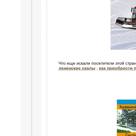
Что еще искали посетители этой стра
лененские скалы
;
как приобрести 
Кавмин
Геол