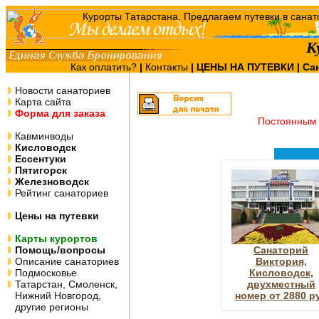
К
Как оплатить?
|
Контакты
|
ЦЕНЫ НА ПУТЕВКИ
| Са
Новости санаториев
Карта сайта
Форма для заказа
Постоянным 
Кавминводы
Кисловодск
Ессентуки
Пятигорск
Железноводск
Рейтинг санаториев
Цены на путевки
Карты курортов
Помощь/вопросы
Санаторий
Описание санаториев
Виктория,
Подмосковье
Кисловодск,
Татарстан, Смоленск,
двухместный
Нижний Новгород,
номер от 2880 р
другие регионы