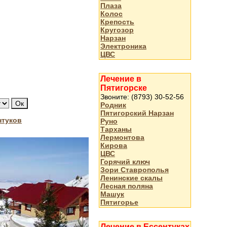
Плаза
Колос
Крепость
Кругозор
Нарзан
Электроника
ЦВС
Лечение в
Пятигорске
Звоните: (8793) 30-52-56
Родник
Пятигорский Нарзан
нтуков
Руно
Тарханы
Лермонтова
Кирова
ЦВС
Горячий ключ
Зори Ставрополья
Ленинские скалы
Лесная поляна
Машук
Пятигорье
Лечение в Ессентуках