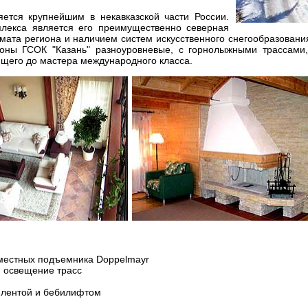
яется крупнейшим в некавказской части России.
плекса является его преимущественно северная
имата региона и наличием систем искусственного снегообразовани
лоны ГСОК "Казань" разноуровневые, с горнолыжными трассами
ающего до мастера международного класса.
 местных подъемника Doppelmayr
и освещение трасс
й лентой и бебилифтом