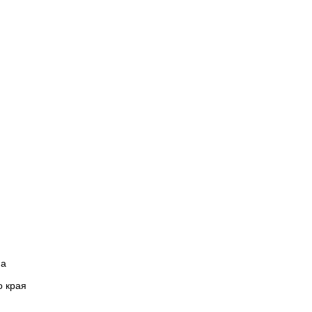
на
о края