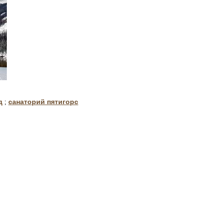
д
;
санаторий пятигорс