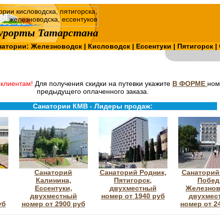
урорты Татарстана
натории:
Железноводск
|
Кисловодск
|
Ессентуки
|
Пятигорск
|
клиентам!
Для получения скидки на путевки укажите
В ФОРМЕ
ном
предыдущего оплаченного заказа.
Санатории КМВ - Лидеры продаж:
Санаторий
Санаторий Родник,
Санаторий 
Калинина,
Пятигорск,
Побед
Ессентуки,
двухместный
Железнов
двухместный
номер от 1940 руб
двухмес
уб
номер от 2900 руб
номер от 2