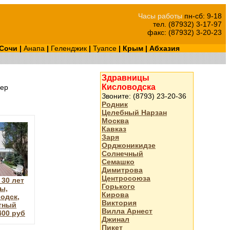
Часы работы
пн-сб: 9-18
тел. (87932) 3-17-97
факс: (87932) 3-20-23
Сочи
|
Анапа
|
Геленджик
|
Туапсе
|
Крым
|
Абхазия
Здравницы
Кисловодска
ер
Звоните: (8793) 23-20-36
Родник
Целебный Нарзан
Москва
Кавказ
Заря
Орджоникидзе
Солнечный
Семашко
Димитрова
Центросоюза
30 лет
Горького
ы,
Кирова
одск,
Виктория
тный
Вилла Арнест
400 руб
Джинал
Пикет