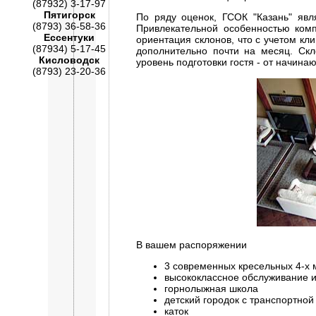
(87932) 3-17-97
Пятигорск
По ряду оценок, ГСОК "Казань" явл
(8793) 36-58-36
Привлекательной особенностью ком
Ессентуки
ориентация склонов, что с учетом кл
(87934) 5-17-45
дополнительно почти на месяц. Ск
Кисловодск
уровень подготовки гостя - от начин
(8793) 23-20-36
В вашем распоряжении
3 современных кресельных 4-х
высококлассное обслуживание 
горнолыжная школа
детский городок с транспортно
каток