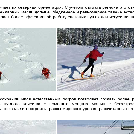
чает их северная ориентация. С учётом климата региона это озн
лендарный месяц дольше. Медленное и равномерное таяние естест
делает более эффективной работу снеговых пушек для искусствен
 сохранившийся естественный покров позволяет создать более 
до нужного качества с помощью мощных машин с бесхитрос
" позволили построить трассы мирового уровня, рассчитанные на