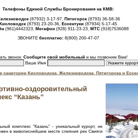
Телефоны Единой Службы Бронирования на КМВ:
елезноводск
(87932) 3-17-97,
Пятигорск
(8793) 36-58-36
Кисловодск
(8793) 23-20-36,
Ессентуки
(87934) 5-17-45
йн
(961)4442323,
Мегафон
(928) 911-23-23,
МТС
(918)7536088
ЗВОНИТЕ
бесплатно:
8(800) 200-47-07
ать звонок:
Сообщите свой мобильный
и мы позвоним Вам!
Ваше Имя
. в санатории Кисловодска, Железноводска, Пятигорска и Ессе
ртивно-оздоровительный
екс “Казань”
ный комплекс "Казань" - уникальный курорт, не
ожен в живописнейшем месте слияния рек Свияги