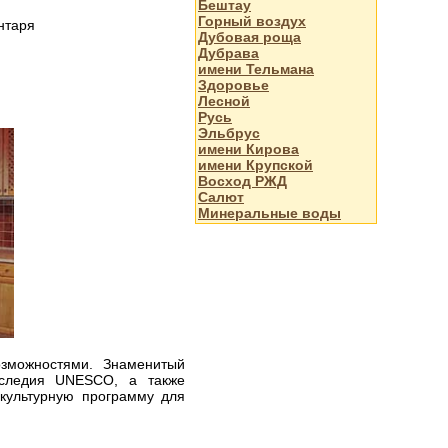
Бештау
Горный воздух
нтаря
Дубовая роща
Дубрава
имени Тельмана
Здоровье
Лесной
Русь
Эльбрус
имени Кирова
имени Крупской
Восход РЖД
Салют
Минеральные воды
озможностями. Знаменитый
аследия UNESCO, а также
культурную программу для