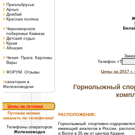
Приэльбрусье
Архыз
Домбай
Ж
Красная поляна
Била
Черноморское
побережье Кавказа
Детский отдых
Крым
Абхазия
Заказ
Чехия. Прага. Карловы
Телефон +7
Вары
Цены на 2017 г
ФОРУМ. Отзывы
санатории в
Горнолыжный спо
Железноводске
компл
Цены на путевки
Путевки
можно
РАСПОЛОЖЕНИЕ:
заказать по телефонам!
Горнолыжный спортивно-оздоровитель
Телефоны операторов:
имеющий аналогов в России, распол
Железноводск
и Волги в 35 км от центра Казани.