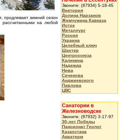
Звоните: (87934) 5-18-45
Виктория
Долина Нарзанов
я, продлевает зимний сезон
Жемчужина Кавказа
, рассчитанными на любой
Исток
Металлург
Россия
Украина
Целебный ключ
Шахтер
Центросоюза
Калинина
Надежда
Нива
Сеченова
Анджиевского
Павлова
ЦВС
Санатории в
Железноводске
Звоните: (87932) 3-17-97
30-лет Победы
Пансионат Геолог
Казахстана
Акватерм