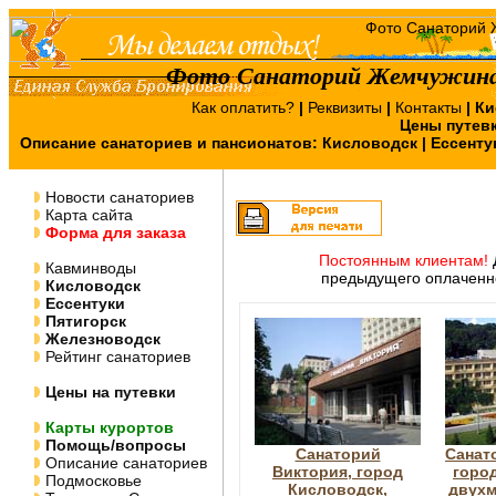
Фото Санаторий Жемчужина 
Как оплатить?
|
Реквизиты
|
Контакты
|
Ки
Цены путев
Описание санаториев и пансионатов:
Кисловодск
|
Ессенту
Новости санаториев
Карта сайта
Форма для заказа
Постоянным клиентам!
Кавминводы
предыдущего оплаченно
Кисловодск
Ессентуки
Пятигорск
Железноводск
Рейтинг санаториев
Цены на путевки
Карты курортов
Помощь/вопросы
Санаторий
Санат
Описание санаториев
Виктория, город
горо
Подмосковье
Кисловодск,
двухм