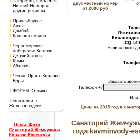
Татарстан, Смоленск,
двухместный номер
о
Нижний Новгород,
от 2880 руб
другие регионы
Приэльбрусье
Архыз
Теле
Домбай
Пятигорс
Красная поляна
Кисловодск
ICQ
440
Черноморское
Если сложно до
побережье Кавказа
Детский отдых
Крым
Телефон
Абхазия
Чехия. Прага. Карловы
Вары
Заказать звоно
Телефон +7
ФОРУМ. Отзывы
Или
санатории в
Железноводске
Цены на 2015 год в санат
Санаторий Жемчужин
Цены: Фото
года kavminvody-ess
Санаторий Жемчужина
Кавказа Ессентуки