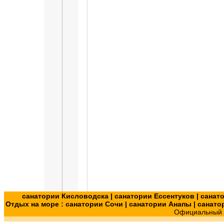
санатории Кисловодска
|
санатории Ессентуков
|
санат
Отдых на море :
санатории Сочи
|
санатории Анапы
|
санато
Официальный с