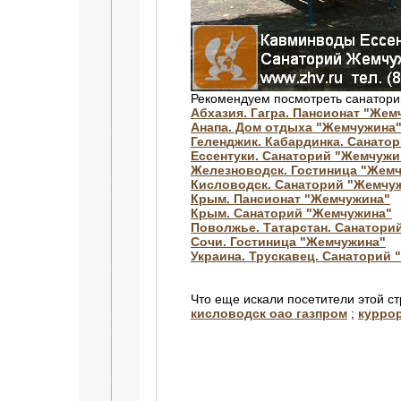
Рекомендуем посмотреть санатори
Абхазия. Гагра. Пансионат "Жем
Анапа. Дом отдыха "Жемчужина
Геленджик. Кабардинка. Санато
Ессентуки. Санаторий "Жемчужи
Железноводск. Гостиница "Жемч
Кисловодск. Санаторий "Жемчуж
Крым. Пансионат "Жемчужина"
Крым. Санаторий "Жемчужина"
Поволжье. Татарстан. Санатори
Сочи. Гостиница "Жемчужина"
Украина. Трускавец. Cанаторий
Что еще искали посетители этой с
кисловодск оао газпром
;
курро